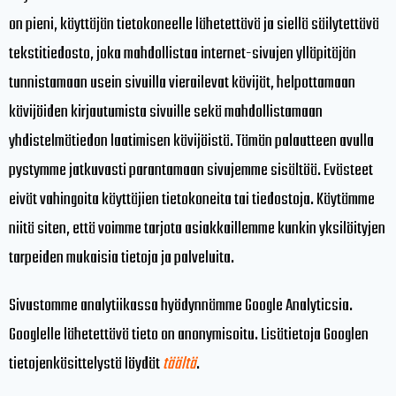
on pieni, käyttäjän tietokoneelle lähetettävä ja siellä säilytettävä
tekstitiedosto, joka mahdollistaa internet-sivujen ylläpitäjän
tunnistamaan usein sivuilla vierailevat kävijät, helpottamaan
kävijöiden kirjautumista sivuille sekä mahdollistamaan
yhdistelmätiedon laatimisen kävijöistä. Tämän palautteen avulla
pystymme jatkuvasti parantamaan sivujemme sisältöä. Evästeet
eivät vahingoita käyttäjien tietokoneita tai tiedostoja. Käytämme
niitä siten, että voimme tarjota asiakkaillemme kunkin yksilöityjen
tarpeiden mukaisia tietoja ja palveluita.
Sivustomme analytiikassa hyödynnämme Google Analyticsia.
Googlelle lähetettävä tieto on anonymisoitu. Lisätietoja Googlen
tietojenkäsittelystä löydät
täältä
.