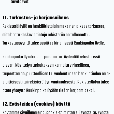
tarvitsevat
11. Tarkastus- ja korjausoikeus
Rekisteröidyllä on henkilötietolain mukainen oikeus tarkastaa,
mitä häntä koskevia tietoja rekisteriin on tallennettu.
Tarkastuspyyntö tulee osoittaa kirjallisesti Ruukinpoika Oy:lle.
Ruukinpoika Oy oikaisee, poistaa tai täydentää rekisterissä
olevan, käsittelyn tarkoituksen kannalta virheellisen,
tarpeettoman, puutteellisen tai vanhentuneen henkilötiedon oma-
aloitteisesti tai rekisteröidyn vaatimuksesta. Rekisteröidyn tulee
ottaa yhteyttä Ruukinpoika Oy:öön tiedon korjaamiseksi.
12. Evästeiden (cookies) käyttö
Käytämme sivuillamme ns. cookie-toimintoa eli evästeitä. Eväste