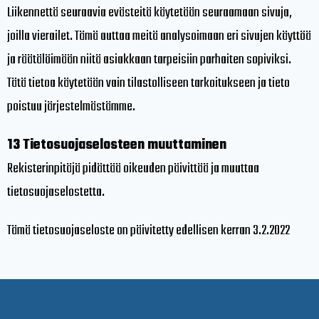
Liikennettä seuraavia evästeitä käytetään seuraamaan sivuja,
joilla vierailet. Tämä auttaa meitä analysoimaan eri sivujen käyttöä
ja räätälöimään niitä asiakkaan tarpeisiin parhaiten sopiviksi.
Tätä tietoa käytetään vain tilastolliseen tarkoitukseen ja tieto
poistuu järjestelmästämme.
13 Tietosuojaselosteen muuttaminen
Rekisterinpitäjä pidättää oikeuden päivittää ja muuttaa
tietosuojaselostetta.
Tämä tietosuojaseloste on päivitetty edellisen kerran 3.2.2022