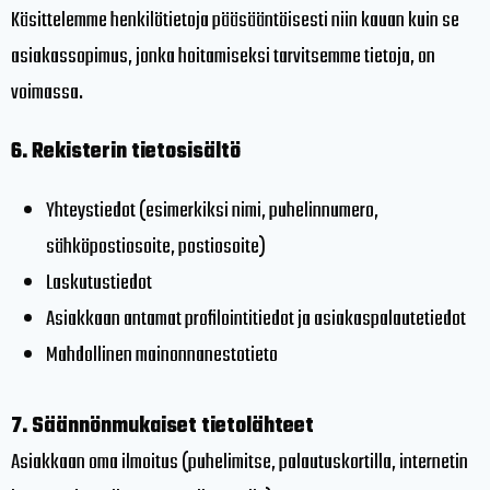
Käsittelemme henkilötietoja pääsääntöisesti niin kauan kuin se
asiakassopimus, jonka hoitamiseksi tarvitsemme tietoja, on
voimassa.
6.
Rekisterin tietosisältö
Yhteystiedot (esimerkiksi nimi, puhelinnumero,
sähköpostiosoite, postiosoite)
Laskutustiedot
Asiakkaan antamat profilointitiedot ja asiakaspalautetiedot
Mahdollinen mainonnanestotieto
7. Säännönmukaiset tietolähteet
Asiakkaan oma ilmoitus (puhelimitse, palautuskortilla, internetin