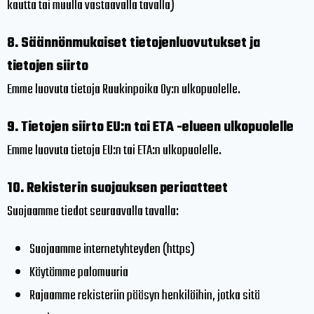
kautta tai muulla vastaavalla tavalla)
8.
Säännönmukaiset tietojenluovutukset ja
tietojen siirto
Emme luovuta tietoja Ruukinpoika Oy:n ulkopuolelle.
9. Tietojen siirto EU:n tai ETA -elueen ulkopuolelle
Emme luovuta tietoja EU:n tai ETA:n ulkopuolelle.
10. Rekisterin suojauksen periaatteet
Suojaamme tiedot seuraavalla tavalla:
Suojaamme internetyhteyden (https)
Käytämme palomuuria
Rajaamme rekisteriin pääsyn henkilöihin, jotka sitä